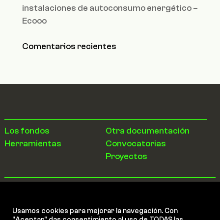
instalaciones de autoconsumo energético –
Ecooo
Comentarios recientes
Los fondos
Otra documentación
Herramientas
Convocatorias
Proyectos
Quiénes Somos
Contacto
Usamos cookies para mejorar la navegación. Con
"Aceptar" das consentimiento al uso de TODAS las